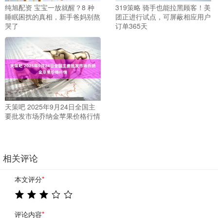
纯旭配资 宝宝一放就醒？8 种
319策略 骑手也能拉黑顾客！美
睡眠困扰的真相，新手爸妈别熬
团正进行试点，可屏蔽相应用户
哭了
订单365天
天策吧 2025年9月24日全国主
要批发市场乔纳金苹果价格行情
相关评论
本文评分
*
评论内容
*