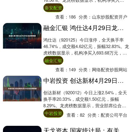
486.37万元，营业部席....
秦安配资
查看：
186
分类：
山东炒股配资开户
融金汇银 鸿仕达4月29日龙虎榜数据
鸿仕达（920125）今日涨停，全天换手率
46.74%，成交额4.62亿元，振幅32.83%。龙
虎榜数据显示，机构净买入693.68万元，营
业部席位合计净买入3....
融金汇银
查看：
149
分类：
网络配资炒股网站
中岩投资 创达新材4月29日龙虎榜数据
创达新材（920012）今日上涨2.54%，全天
换手率20.33%，成交额1.50亿元，振幅
8.29%。龙虎榜数据显示，营业部席位合计
净买入914.99万元。 ....
中岩投资
查看：
82
分类：
配资公司平台
天戈资本 国家统计局：有关部门正在制定相关措施，进一步加大市场秩序的规范治理_企业_规范市场_竞争