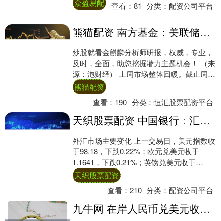
近20个交易日....
众盈易配
查看：
81
分类：
配资公司平台
熊猫配资 南方基金：美联储副主席的最新讲话释放重要信号！
炒股就看金麒麟分析师研报，权威，专业，
及时，全面，助您挖掘潜力主题机会！ （来
源：泡财经） 上周市场整体回暖。截止周五
收盘，沪指收于3635.13点，周涨2.1....
熊猫配资
查看：
190
分类：
恒汇股票配资平台
天织股票配资 中国银行：汇市观察2025年8月11日
外汇市场主要变化 上一交易日，美元指数收
于98.18，下跌0.22%；欧元兑美元收于
1.1641，下跌0.21%；英镑兑美元收于
1.3452，上涨0.06%；美....
天织股票配资
查看：
210
分类：
配资公司平台
九牛网 在岸人民币兑美元收盘报71818