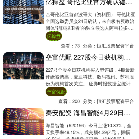
亿操盘 哥伦比亚官方确认德拉埃斯普列亚当选新任总统
△哥伦比亚首都波哥大（资料图） 哥伦比亚
全国选举委员会24日确认，来自极右翼政治
团体“祖国捍卫者”的独立候选人阿韦拉多·德
拉埃斯普列亚当选哥伦比亚新任总统。 新....
亿操盘
查看：
73
分类：
恒汇股票配资平台
垒富优配 227股今日获机构买入评级
227只个股今日获机构买入型评级，4股最新
评级被调高，麦迪科技、数码视讯、苏利股
份为机构首次关注。 证券时报数据宝统计显
示，今日机构研报共发布278条买入型评
垒富优配
级....
查看：
200
分类：
恒汇股票配资平台
秦安配资 海昌智能4月29日龙虎榜数据
海昌智能（920156）今日上涨10.83%，全
天换手率48.15%，成交额4.29亿元，振幅
16.56%。龙虎榜数据显示，机构净买入