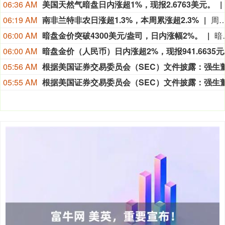
06:36 AM
美国天然气暗盘日内涨超1%，现报2.6763美元。
06:19 AM
南非兰特非农日涨超1.3%，本周累涨超2.3%
周五（8月7日）纽约尾盘，欧元兑美元涨0.28%，报1.1558，北京时间20:30发布美国非农就业报告带来一波短线拉升行情，本周累计上涨0.27%，整体呈现出W形走势。英镑兑美元涨0.28%，报1.3492，本周累涨0.75%。美元兑瑞郎跌0.53%，报0.8080，本周涨0.06%。商品货币对中，澳元兑美元涨0.50%、本周累涨0.68%，纽元兑美元涨0.39%、本周累涨0.23%，美元兑加元跌0.52%、本周累跌0.56%。瑞典克朗兑美元涨0.01%、本周累涨0.26%，挪威克朗兑美元涨0.37%、本周累跌0.43%，丹麦克朗兑美元涨0.28%、本周累涨0.27%。波兰兹罗提兑美元涨0.39%、本周累涨0.53%，美元兑匈牙利福林跌0.88%、本周累跌
06:00 AM
暗盘金价突破4300美元/盎司，日内涨幅2%。
暗盘金价突破4
06:00 AM
05:56 AM
05:55 AM