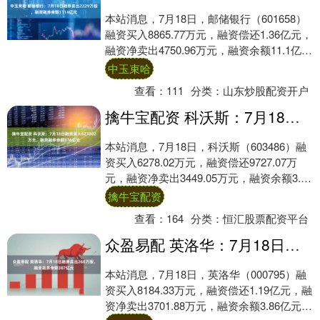
本站消息，7月18日，邮储银行（601658）
融资买入8865.77万元，融资偿还1.36亿元，
融资净卖出4750.96万元，融资余额11.1亿
元。 融券方面，....
中玉束哈
查看：
111
分类：
山东炒股配资开户
擒牛宝配资 科沃斯：7月18日融资买入627802万元，融资融券余额376亿元
本站消息，7月18日，科沃斯（603486）融
资买入6278.02万元，融资偿还9727.07万
元，融资净卖出3449.05万元，融资余额3.67
亿元。 融券方....
擒牛宝配资
查看：
164
分类：
恒汇股票配资平台
众盈易配 英洛华：7月18日融券卖出268万股，融资融券余额387亿元
本站消息，7月18日，英洛华（000795）融
资买入8184.33万元，融资偿还1.19亿元，融
资净卖出3701.88万元，融资余额3.86亿元，