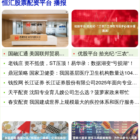
恒汇股票配资平台 播报
国融汇通 美国联邦贸易委员会调查亚马逊和谷歌 事涉搜索广告操
优股平台 拾光纪·“三农”工作在习近平心里分量满满
老钱庄 资不抵债，ST压顶！易华录：数据湖变“亏损湖”！
鼎冠策略 国家卫健委：我国基层医疗卫生机构数量达104万个
钱投网 长江证券 长江证券股份有限公司2025年面向专业投资
天平配资 沈阳专业育儿嫂公司怎么选？菠萝家政来帮忙
春安配资 我国建成世界上规模最大的疾控体系和医疗服务体系