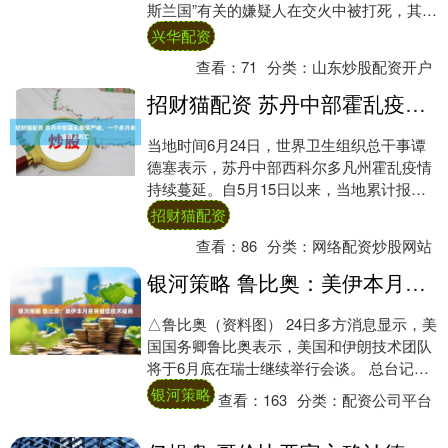
斯兰国”有关的嫌疑人在交火中被打死，其妻
受伤。 当地时间23日，警方在获得一名嫌....
兴华配资
查看：
71
分类：
山东炒股配资开户
招财猫配资 苏丹中部霍乱疫情严峻，一个多月来逾百人死亡
当地时间6月24日，世界卫生组织总干事谭
德塞表示，苏丹中部西科尔多凡州霍乱疫情
持续蔓延。自5月15日以来，当地累计报告
734例疑似霍乱病例，其中105人死亡。 ....
招财猫配资
查看：
86
分类：
网络配资炒股网站
银河策略 鲁比奥：美伊本月底将继续技术磋商
△鲁比奥（资料图） 24日多方消息显示，美
国国务卿鲁比奥表示，美国和伊朗技术团队
将于6月底在瑞士继续举行会谈。 总台记者
获悉，鲁比奥表示美伊下一轮技术层级谈判
银河策略
查看：
163
分类：
配资公司平台
预....