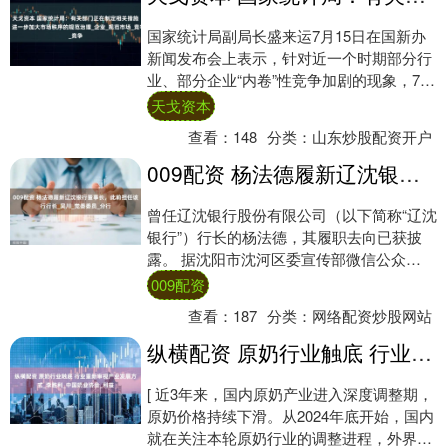
国家统计局副局长盛来运7月15日在国新办
新闻发布会上表示，针对近一个时期部分行
业、部分企业“内卷”性竞争加剧的现象，7月
1日中央财经委员会召开会议明确提出：要
天戈资本
纵....
查看：
148
分类：
山东炒股配资开户
009配资 杨法德履新辽沈银行董事长，此前担任该行行长_吴川_党委委员_分行
曾任辽沈银行股份有限公司（以下简称“辽沈
银行”）行长的杨法德，其履职去向已获披
露。 据沈阳市沈河区委宣传部微信公众
号“幸福沈河”消息，6月24日，沈河区委书记
009配资
林....
查看：
187
分类：
网络配资炒股网站
纵横配资 原奶行业触底 行业重新审视产业发展方式_李胜利_中国奶业协会_利益
[ 近3年来，国内原奶产业进入深度调整期，
原奶价格持续下滑。从2024年底开始，国内
就在关注本轮原奶行业的调整进程，外界普