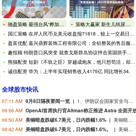
驰盈策略 最强台风“桦加沙” 袭来！交通运输部启动二级防御响
策略大赢家 新生儿纸尿裤推荐：为什么新生儿需要专属纸尿裤？2
国汇策略 在岸人民币兑美元收盘报71818，较上一交易日上涨
盈富优配 嘉兴鼎辉装饰工程有限公司：全铝整装的售后服务与保障
趣投顾 特朗普口风突变 就查戈斯群岛协议抨击英国拱手让出土地
熊猫配资 短剧《不轨之臣》穿越成炮灰，他只想苟活，却总有大能
诚信配资 华为：上半年实现销售收入4175亿 同比增长34.
全球股市快讯
07:11 AM
8月8日隔夜要闻一览
1、伊朗议会国家安全与外交政策委员会发言人哈桑·卡什卡维表示，伊朗与阿曼已明确霍尔木兹海峡航运相关的谅解备忘录的总体框架，最终文本及具体细节将于近期对外公布。 2、当地时间7日，伊朗总统佩泽希齐扬在就职两周年之际发表讲话，就地区局势、外交谈判及国内政治等多个问题阐述立场。谈及近期伊美停火谅解备忘录，他透露伊朗未在谈判中作出任何让步。 3、美国官员表示，阿曼与伊朗在霍尔木兹海峡问题上已取得进展，预计很快将达成协议。一旦宣布达成恢复不受阻碍的商业航运的协议，美国将解除对伊朗港口的封锁。美国的行动将继续视实际表现而定，并与伊朗履行承诺的情况挂钩。 4、当地时间8月7日，美国总统特朗普在社交平台“真实社交”发文称，将立即就联邦上诉法院阻止白宫宴会厅项目的裁决向美国最高法院提出上诉，并称该裁决“出于政治动机且违法”。 5、美国利率期货市场对美联储9月加息的预期概率有所下降。定价显示预计到12月加息幅度仅为28个基点，低于非农就业数据公布前的32个基点。 6、美联储主席凯文·沃什上任后首个完整月份的日程显示，他曾与议员、白宫官员和私营部门经济学家通话或会谈，但没有显示与美国总统唐纳德·特朗普有任何通话或会谈。 7、SpaceX宣布将联合特斯拉在美国得州启动Terafab AI芯片超级工厂项目，初期投资168亿美元，未来扩建完成后总投资预计增至1190亿美元。 8、特朗普在最高法院遭遇挫折后，仍继续推进解雇美联储理事丽莎·库克的尝试。 9、OpenAI表示，不能排除其即将推出的模型Astra具备“关键性”网络能力，这促使OpenAI扩大安全测试范围，并暂停不符合更严格安全要求的内部活动。
06:56 AM
06:50 AM
美铜暗盘跌破6.7美元，日内跌幅1.6%
美铜暗盘跌破6.7美元，日内跌幅1.6%。
06:42 AM
美铜暗盘跌破6.7美元，日内跌幅1.6%。
美铜暗盘跌破6.7美元，日内跌幅1.6%。