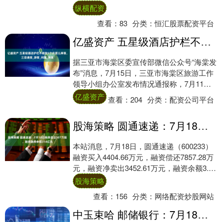
遍认为2025年原奶行业将迎来拐点。 ....
纵横配资
查看：
83
分类：
恒汇股票配资平台
亿盛资产 五星级酒店护栏不稳致9个月婴儿摔落，三亚通报_游客_问题_海棠
据三亚市海棠区委宣传部微信公众号“海棠发
布”消息，7月15日，三亚市海棠区旅游工作
领导小组办公室发布情况通报称，7月11
日，有网民反映我区某酒店因客床护栏问题
亿盛资产
查看：
204
分类：
配资公司平台
导....
股海策略 圆通速递：7月18日融券卖出507万股，融资融券余额314亿元
本站消息，7月18日，圆通速递（600233）
融资买入4404.66万元，融资偿还7857.28万
元，融资净卖出3452.61万元，融资余额3.09
亿元，近20....
股海策略
查看：
156
分类：
网络配资炒股网站
中玉束哈 邮储银行：7月18日融券卖出2229万股，融资融券余额1114亿元