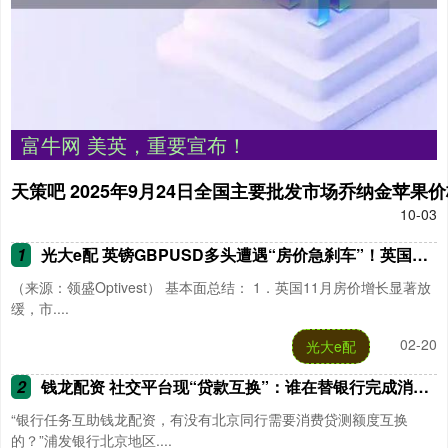
富牛网 美英，重要宣布！
天策吧 2025年9月24日全国主要批发市场乔纳金苹果
10-03
1
光大e配 英镑GBPUSD多头遭遇“房价急刹车”！英国楼市增速跌至年内低点，央行降息倒计时
（来源：领盛Optivest） 基本面总结： 1．英国11月房价增长显著放
缓，市....
02-20
光大e配
2
钱龙配资 社交平台现“贷款互换”：谁在替银行完成消费贷任务
“银行任务互助钱龙配资，有没有北京同行需要消费贷测额度互换
的？”浦发银行北京地区....