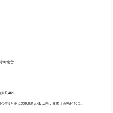
8小时发货
大跌40%
今年8月高点339.8港元/股以来，其累计跌幅约40%。