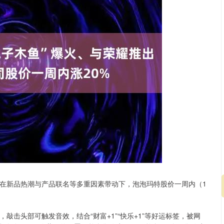
搜。在新品热潮与产品联名等多重因素带动下，泡泡玛特股价一周内（1
，敲击头部可触发音效，结合“财富+1”“快乐+1”等好运标签，被网
北证50
1122.88
15%
3.42
0.30%