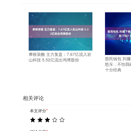
摩根策酪 主力复盘：7.67亿流入岩
股民钱包 刘
山科技 5.52亿流出鸿博股份
怒斥：不怕我
十分经典
相关评论
本文评分
*