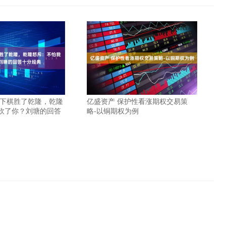
墉下棋胜了乾隆，乾隆
亿盛资产 保护性看涨期权交易策
砍了你？刘塘的回答
略-以铜期权为例