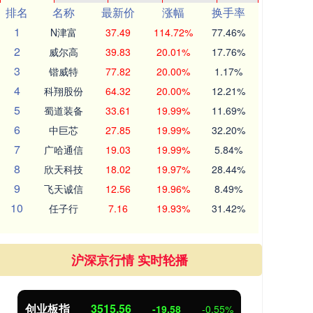
排名
名称
最新价
涨幅
换手率
1
N津富
37.49
114.72%
77.46%
2
威尔高
39.83
20.01%
17.76%
3
锴威特
77.82
20.00%
1.17%
4
科翔股份
64.32
20.00%
12.21%
5
蜀道装备
33.61
19.99%
11.69%
6
中巨芯
27.85
19.99%
32.20%
7
广哈通信
19.03
19.99%
5.84%
8
欣天科技
18.02
19.97%
28.44%
9
飞天诚信
12.56
19.96%
8.49%
10
任子行
7.16
19.93%
31.42%
沪深京行情 实时轮播
创业板指
3515.56
基
-19.58
-0.55%