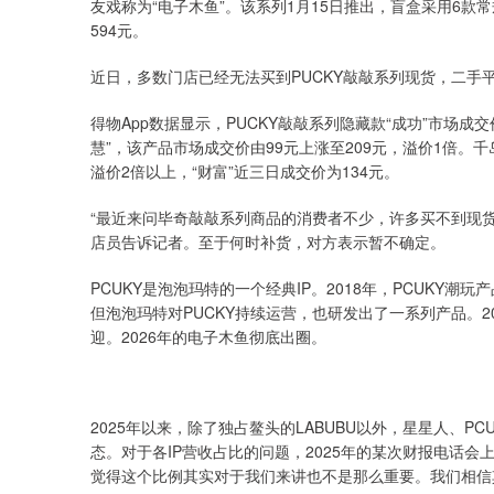
友戏称为“电子木鱼”。该系列1月15日推出，盲盒采用6款常
594元。
近日，多数门店已经无法买到PUCKY敲敲系列现货，二手
得物App数据显示，PUCKY敲敲系列隐藏款“成功”市场成
慧”，该产品市场成交价由99元上涨至209元，溢价1倍。千岛
溢价2倍以上，“财富”近三日成交价为134元。
“最近来问毕奇敲敲系列商品的消费者不少，许多买不到现
店员告诉记者。至于何时补货，对方表示暂不确定。
PCUKY是泡泡玛特的一个经典IP。2018年，PCUKY潮
但泡泡玛特对PUCKY持续运营，也研发出了一系列产品。2
迎。2026年的电子木鱼彻底出圈。
2025年以来，除了独占鳌头的LABUBU以外，星星人、P
态。对于各IP营收占比的问题，2025年的某次财报电话会
觉得这个比例其实对于我们来讲也不是那么重要。我们相信其