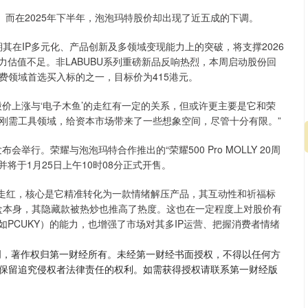
。而在2025年下半年，泡泡玛特股价却出现了近五成的下调。
期其在IP多元化、产品创新及多领域变现能力上的突破，将支撑2026
力估值不足。非LABUBU系列重磅新品反响热烈，本周启动股份回
费领域首选买入标的之一，目标价为415港元。
价上涨与‘电子木鱼’的走红有一定的关系，但或许更主要是它和荣
刚需工具领域，给资本市场带来了一些想象空间，尽管十分有限。”
发布会举行。荣耀与泡泡玛特合作推出的“荣耀500 Pro MOLLY 20周
并将于1月25日上午10时08分正式开售。
’走红，核心是它精准转化为一款情绪解压产品，其互动性和祈福标
盲盒本身，其隐藏款被热炒也推高了热度。这也在一定程度上对股价有
如PCUKY）的能力，也增强了市场对其多IP运营、把握消费者情绪
创，著作权归第一财经所有。未经第一财经书面授权，不得以任何方
保留追究侵权者法律责任的权利。如需获得授权请联系第一财经版