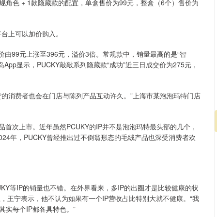
规角色 + 1款隐藏款的配置，单盒售价为99元，整盒（6个）售价为
平台上可以加价购入。
交价由99元上涨至396元，溢价3倍。常规款中，销量最高的是“智
App显示，PUCKY敲敲系列隐藏款“成功”近三日成交价为275元，
货的消费者也会在门店与陈列产品互动许久。”上海市某泡泡玛特门店
玩产品首次上市。近年虽然PCUKY的IP并不是泡泡玛特最头部的几个，
024年，PUCKY曾经推出过不倒翁形态的毛绒产品也深受消费者欢
CUKY等IP的销量也不错。在外界看来，多IP的出圈才是比较健康的状
上，王宁表示，他不认为如果有一个IP营收占比特别大就不健康。“我
实每个IP都各具特色。”