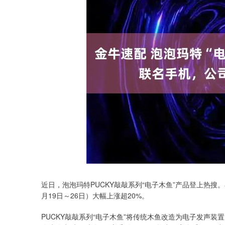
近日，泡泡玛特PUCKY敲敲系列“电子木鱼”产品登上热
月19日～26日）大幅上涨超20%。
PUCKY敲敲系列“电子木鱼”将传统木鱼改造为电子发声装置
沪深300
4651.31
.08
-0.24%
-6.85
-0.