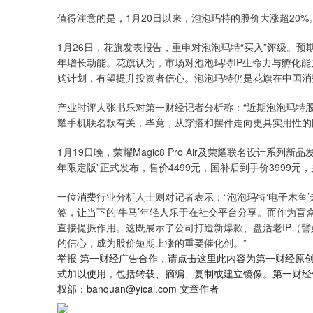
值得注意的是，1月20日以来，泡泡玛特的股价大涨超20%
1月26日，花旗发表报告，重申对泡泡玛特“买入”评级。预
年增长动能。花旗认为，市场对泡泡玛特IP生命力与孵化能
购计划，有望提升投资者信心。泡泡玛特仍是花旗在中国消
产业时评人张书乐对第一财经记者分析称：“近期泡泡玛特股
耀手机联名款有关，毕竟，从穿搭和摆件走向更具实用性的
1月19日晚，荣耀Magic8 Pro Air及荣耀联名设计系列新品
年限定版”正式发布，售价4499元，国补后到手价3999元，
一位消费行业分析人士则对记者表示：“泡泡玛特‘电子木鱼
签，让当下的‘牛马’年轻人乐于在社交平台分享。而作为
直接提振作用。这既展示了公司打造新爆款、盘活老IP（譬
的信心，成为股价短期上涨的重要催化剂。”
举报 第一财经广告合作，请点击这里此内容为第一财经原
式加以使用，包括转载、摘编、复制或建立镜像。第一财经
权部：banquan@yicai.com 文章作者