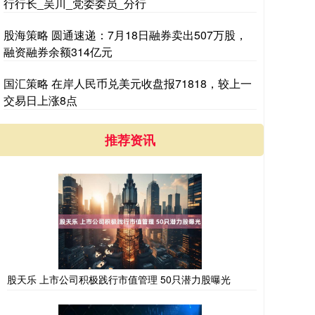
行行长_吴川_党委委员_分行
股海策略 圆通速递：7月18日融券卖出507万股，
融资融券余额314亿元
国汇策略 在岸人民币兑美元收盘报71818，较上一
交易日上涨8点
推荐资讯
股天乐 上市公司积极践行市值管理 50只潜力股曝光