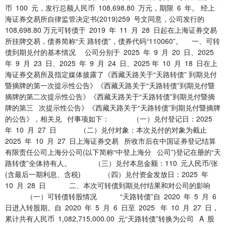
币 100 元，发行总额人民币 108,698.80 万元，期限 6 年。 经上
海证券交易所自律监管决定书(2019)259 号文同意，公司发行的
108,698.80 万元可转债于 2019 年 11 月 28 日起在上海证券交易
所挂牌交易，债券简称“天 路转债”，债券代码“110060”。 一、可转
债到期兑付的基本情况 公司分别于 2025 年 9 月 20 日、2025
年 9 月 23 日、2025 年 9 月 24 日、2025 年 10 月 18 日在上
海证券交易所及指定媒体披露了《西藏天路关于“天路转债” 到期兑付
暨摘牌的第一次提示性公告》《西藏天路关于“天路转债”到期兑付暨
摘牌的第二次提示性公告》《西藏天路关于“天路转债”到期兑付暨摘
牌的第三 次提示性公告》《西藏天路关于“天路转债”到期兑付暨摘牌
的公告》，相关兑 付事项如下： （一）兑付登记日：2025
年 10 月 27 日 （二）兑付对象：本次兑付的对象为截止
2025 年 10 月 27 日上海证券交易 所收市后在中国证券登记结算
有限责任公司上海分公司(以下简称“中登上海分 公司”)登记在册的“天
路转债”全体持有人。 （三）兑付本息金额：110 元人民币/张
(含最后一期利息、含税) （四）兑付资金发放日：2025 年
10 月 28 日 二、本次可转债到期兑付结果和对公司的影响
（一）可转债转股情况 “天路转债”自 2020 年 5 月 6
日进入转股期。自 2020 年 5 月 6 日至 2025 年 10 月 27 日，
累计共有人民币 1,082,715,000.00 元“天路转债”转换为公司 A 股