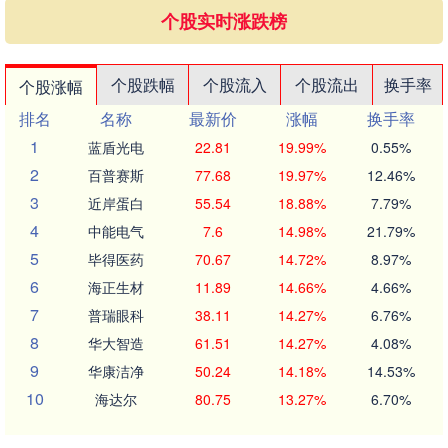
个股实时涨跌榜
个股跌幅
个股流入
个股流出
换手率
个股涨幅
排名
名称
最新价
涨幅
换手率
1
蓝盾光电
22.81
19.99%
0.55%
2
百普赛斯
77.68
19.97%
12.46%
3
近岸蛋白
55.54
18.88%
7.79%
4
中能电气
7.6
14.98%
21.79%
5
毕得医药
70.67
14.72%
8.97%
6
海正生材
11.89
14.66%
4.66%
7
普瑞眼科
38.11
14.27%
6.76%
8
华大智造
61.51
14.27%
4.08%
9
华康洁净
50.24
14.18%
14.53%
10
海达尔
80.75
13.27%
6.70%