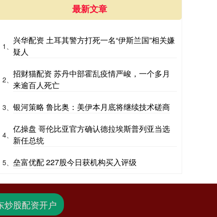
最新文章
兴华配资 土耳其警方打死一名“伊斯兰国”相关嫌
1、
疑人
招财猫配资 苏丹中部霍乱疫情严峻，一个多月
2、
来逾百人死亡
银河策略 鲁比奥：美伊本月底将继续技术磋商
3、
亿操盘 哥伦比亚官方确认德拉埃斯普列亚当选
4、
新任总统
垒富优配 227股今日获机构买入评级
5、
东炒股配资开户